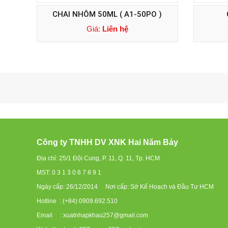
CHAI NHÔM 50ML ( A1-50PO )
Giá:
Liên hệ
Công ty TNHH DV XNK Hai Năm Bảy
Địa chỉ: 25/1 Đội Cung, P. 11, Q. 11, Tp. HCM
MST: 0 3 1 3 0 6 7 8 9 1
Ngày cấp: 26/12/2014 Nơi cấp: Sở Kế Hoạch và Đầu Tư HCM
Hotline : (+84) 0909.692.510
Email : xuatnhapkhau257@gmail.com