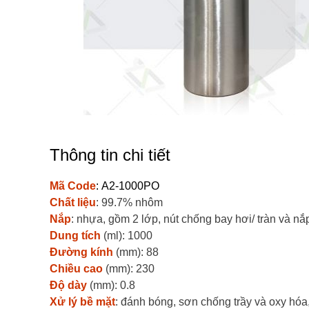
Thông tin chi tiết
Mã Code
:
A2-1000PO
Chất liệu
: 99.7% nhôm
Nắp
: nhựa, gồm 2 lớp, nút chống bay hơi/ tràn và n
Dung tích
(ml): 1000
Đường kính
(mm): 88
Chiều cao
(mm): 230
Độ dày
(mm): 0.8
Xử lý bề mặt
: đánh bóng, sơn chống trầy và oxy hóa