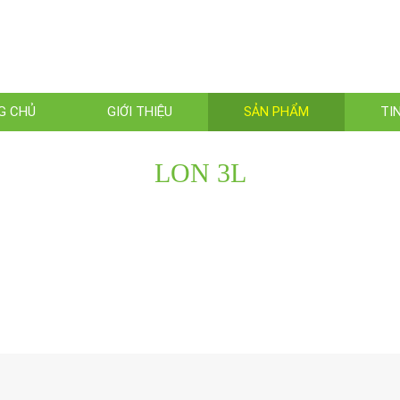
G CHỦ
GIỚI THIỆU
SẢN PHẨM
TI
LON 3L