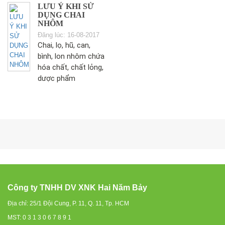
LƯU Ý KHI SỬ
DỤNG CHAI
NHÔM
Đăng lúc: 16-08-2017
Chai, lọ, hũ, can,
bình, lon nhôm chứa
hóa chất, chất lỏng,
dược phẩm
Công ty TNHH DV XNK Hai Năm Bảy
Địa chỉ: 25/1 Đội Cung, P. 11, Q. 11, Tp. HCM
MST: 0 3 1 3 0 6 7 8 9 1