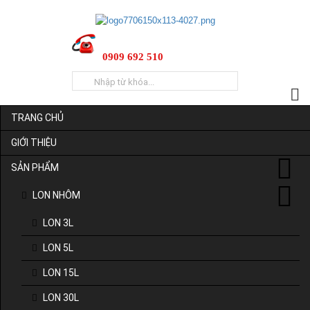
0909 692 510
TRANG CHỦ
GIỚI THIỆU
SẢN PHẨM
LON NHÔM
LON 3L
LON 5L
LON 15L
LON 30L